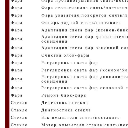
Фара
Фара противотуманная снять/пост
Фара
Фара стоп-сигнала снять/поставит
Фара
Фара указателя поворотов снять/п
Фара
Фонарь задний снять/поставить
Фара
Адаптация света фар (ксенон/бик
Адаптация света фар дополнитель
Фара
освещения
Фара
Адаптация света фар основной си
Фара
Очистка блок-фары
Фара
Регулировка света фар
Фара
Регулировка света фар (ксенон/б
Регулировка света фар дополните
Фара
освещения
Фара
Регулировка света фар основной 
Фара
Ремонт блок-фары
Стекло
Дефектовка стекла
Стекло
Диагностика стекла
Стекло
Бак омывателя снять/поставить
Стекло
Мотор омывателя стекла снять/по