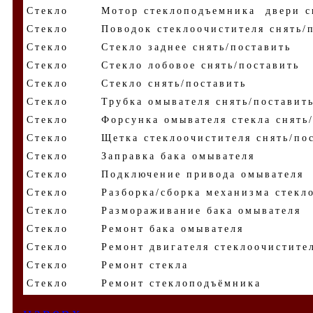
Стекло
Мотор стеклоподъемника двери с
Стекло
Поводок стеклоочистителя снять/
Стекло
Стекло заднее снять/поставить
Стекло
Стекло лобовое снять/поставить
Стекло
Стекло снять/поставить
Стекло
Трубка омывателя снять/поставит
Стекло
Форсунка омывателя стекла снять
Стекло
Щетка стеклоочистителя снять/по
Стекло
Заправка бака омывателя
Стекло
Подключение привода омывателя
Стекло
Разборка/сборка механизма стекл
Стекло
Размораживание бака омывателя
Стекло
Ремонт бака омывателя
Стекло
Ремонт двигателя стеклоочистите
Стекло
Ремонт стекла
Стекло
Ремонт стеклоподъёмника