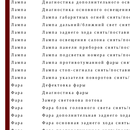
Лампа
Диагностика дополнительного ос
Лампа
Диагностика основного освещени
Лампа
Лампа габаритных огней снять/по
Лампа
Лампа дальний/ближний свет снят
Лампа
Лампа заднего хода снять/постави
Лампа
Лампа освещения салона снять/по
Лампа
Лампа панели приборов снять/пос
Лампа
Лампа подсветки номера снять/по
Лампа
Лампа противотуманной фары сня
Лампа
Лампа стоп-сигнала снять/постав
Лампа
Лампа указателя поворотов снять
Фара
Дефектовка фары
Фара
Диагностика фары
Фара
Замер световова потока
Фара
Фара блок головного света снять/
Фара
Фара дополнительная заднего ход
Фара
Фара основная заднего хода снять