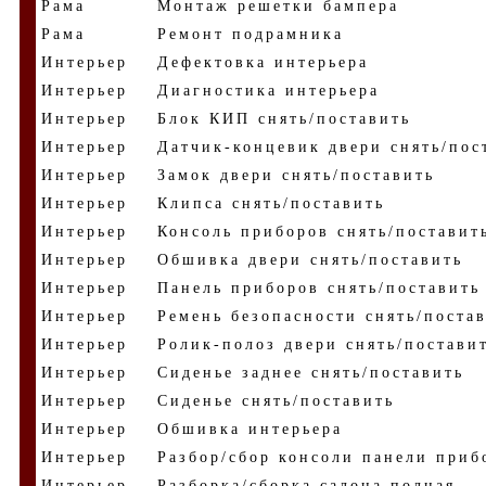
Рама
Монтаж решетки бампера
Рама
Ремонт подрамника
Интерьер
Дефектовка интерьера
Интерьер
Диагностика интерьера
Интерьер
Блок КИП снять/поставить
Интерьер
Датчик-концевик двери снять/пос
Интерьер
Замок двери снять/поставить
Интерьер
Клипса снять/поставить
Интерьер
Консоль приборов снять/поставит
Интерьер
Обшивка двери снять/поставить
Интерьер
Панель приборов снять/поставить
Интерьер
Ремень безопасности снять/поста
Интерьер
Ролик-полоз двери снять/постави
Интерьер
Сиденье заднее снять/поставить
Интерьер
Сиденье снять/поставить
Интерьер
Обшивка интерьера
Интерьер
Разбор/сбор консоли панели приб
Интерьер
Разборка/сборка салона полная