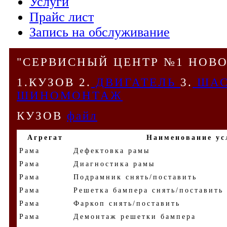
Услуги
Прайс лист
Запись на обслуживание
"СЕРВИСНЫЙ ЦЕНТР №1 НОВОС
1.КУЗОВ 2.
ДВИГАТЕЛЬ
3.
ША
ШИНОМОНТАЖ
КУЗОВ
файл
Агрегат
Наименование ус
Рама
Дефектовка рамы
Рама
Диагностика рамы
Рама
Подрамник снять/поставить
Рама
Решетка бампера снять/поставить
Рама
Фаркоп снять/поставить
Рама
Демонтаж решетки бампера