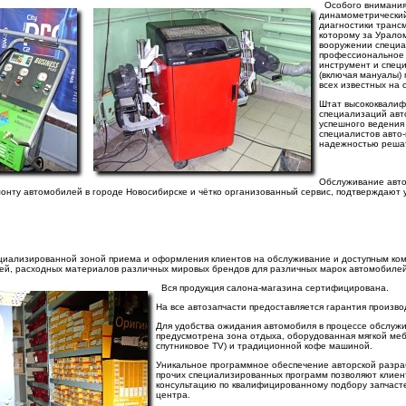
Особого внимания
динамометрический
диагностики транс
которому за Урало
вооружении специа
профессиональное
инструмент и спец
(включая мануалы)
всех известных на 
Штат высококвали
специализаций авт
успешного ведения 
специалистов авто
надежностью реша
Обслуживание авто
монту автомобилей в городе Новосибирске и чётко организованный сервис, подтверждают
ециализированной зоной приема и оформления клиентов на обслуживание и доступным ком
тей, расходных материалов различных мировых брендов для различных марок автомобилей
Вся продукция салона-магазина сертифицирована.
На все автозапчасти предоставляется гарантия произво
Для удобства ожидания автомобиля в процессе обслужи
предусмотрена зона отдыха, оборудованная мягкой ме
спутниковое TV) и традиционной кофе машиной.
Уникальное программное обеспечение авторской разраб
прочих специализированных программ позволяют клиен
консультацию по квалифицированному подбору запчасте
центра.