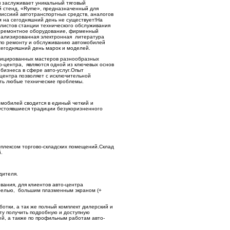
 заслуживает уникальный тяговый
 стенд, «Ryme», предназначенный для
миссиий автотранспортных средств, аналогов
м на сегодняшний день не существует!На
листов станции технического обслуживания
 ремонтное оборудование, фирменный
иализированная электронная литература
 по ремонту и обслуживанию автомобилей
сегодняшний день марок и моделей.
фицированных мастеров разнообразных
о-центра, являются одной из ключевых основ
бизнеса в сфере авто-услуг.Опыт
-центра позволяет с исключительной
ть любые технические проблемы.
мобилей сводится в единый четкий и
 устоявшиеся традиции безукоризненного
плексом торгово-складских помещений.Склад
.
дителя.
вания, для клиентов авто-центра
белью, большим плазменным экраном (+
отки, а так же полный комплект дилерский и
ту получить подробную и доступную
й, а также по профильным работам авто-