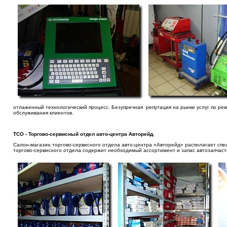
отлаженный технологический процесс. Безупречная репутация на рынке услуг по ре
обслуживания клиентов.
ТСО - Торгово-сервисный отдел авто-центра Авторейд.
Салон-магазин торгово-сервисного отдела авто-центра «Авторейд» располагает сп
торгово-сервисного отдела содержит необходимый ассортимент и запас автозапчас