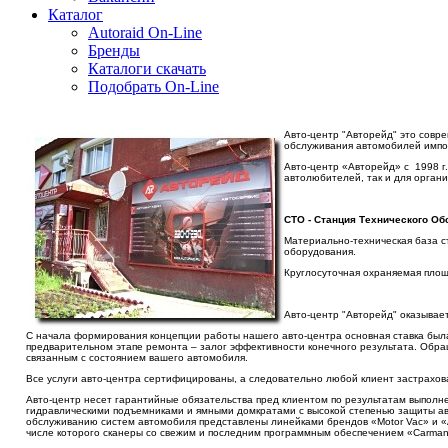
Каталог
Autoraid On-Line
Бренды
Каталоги скачать
Подобрать On-Line
Авто-центр "Авторейд" это совр
обслуживания автомобилей импор
Авто-центр «Авторейд» с 1998 г.
автолюбителей, так и для органи
СТО - Станция Технического Об
Материально-техническая база с
оборудования.
Круглосуточная охраняемая площ
Авто-центр "Авторейд" оказывае
С начала формирования концепции работы нашего авто-центра основная ставка была
предварительном этапе ремонта – залог эффективности конечного результата. Обра
связанным с состоянием вашего автомобиля.
Все услуги авто-центра сертифицированы, а следовательно любой клиент застрахов
Авто-центр несет гарантийные обязательства пред клиентом по результатам выполн
гидравлическими подъемниками и ямными домкратами с высокой степенью защиты а
обслуживанию систем автомобиля представлены линейками брендов «Motor Vac» и «
числе которого сканеры со свежим и последним программным обеспечением «Carman