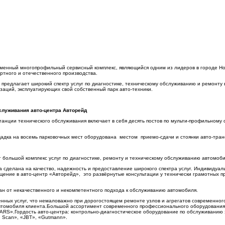
еменный многопрофильный сервисный комплекс, являющийся одним из лидеров в городе Но
тного и отечественного производства.
 предлагает широкий спектр услуг по диагностике, техническому обслуживанию и ремонту 
заций, эксплуатирующих свой собственный парк авто-техники.
служивания авто-центра Авторейд
танции технического обслуживания включает в себя десять постов по мульти-профильному
адка на восемь парковочных мест оборудована местом приемо-сдачи и стоянки авто-тран
т большой комплекс услуг по диагностике, ремонту и техническому обслуживанию автомоб
 сделана на качество, надежность и предоставление широкого спектра услуг. Индивидуал
щение в авто-центр «Авторейд», это развёрнутые консультации у технически грамотных 
ан от некачественного и некомпетентного подхода к обслуживанию автомобиля.
енных услуг, что немаловажно при дорогостоящем ремонте узлов и агрегатов современног
втомобиля клиента.Большой ассортимент современного профессионального оборудования 
ARS».Гордость авто-центра: контрольно-диагностическое оборудование по обслуживанию 
 Scan», «JBT», «Gutmann».