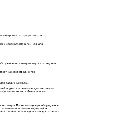
восибирске в секторе ремонта и
всех марок автомобилей, как для
 обслуживанию автотранспортных средств и
спортных средств клиентов.
илей различных марок.
ьный подход и правильная диагностика на
профессионалов по любым вопросам,
о авто-парка.Посты авто-центра оборудованы
по замене технических жидкостей и
электронных систем управления двигателем в