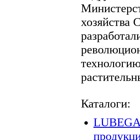
Министерст
хозяйства
разработал
революцио
технологию
растительн
Каталоги:
LUBEGAR
продукц