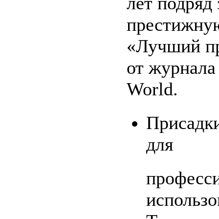
лет подряд
престижну
«Лучший пр
от журнала 
World.
Присадк
для
професс
использо