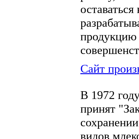
оставаться 
разрабатыв
продукцию
совершенст
Сайт произ
В 1972 год
принят "За
сохранени
видов мле